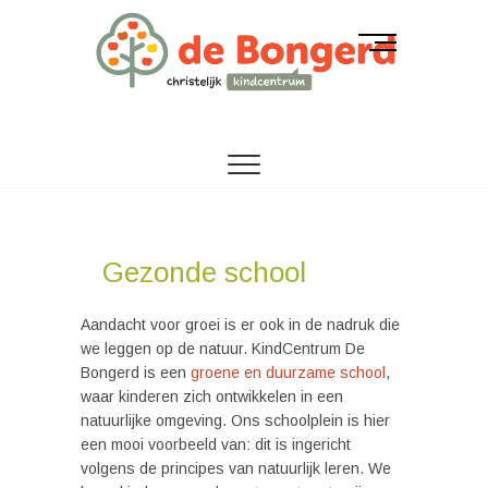
M
e
n
u
CORDEO SCHOLENGROEP
Christelijk
B
u
kindcentrum de
t
t
Bongerd
o
n
Gezonde school
Aandacht voor groei is er ook in de nadruk die
we leggen op de natuur. KindCentrum De
Bongerd is een
groene en duurzame school
,
waar kinderen zich ontwikkelen in een
natuurlijke omgeving. Ons schoolplein is hier
een mooi voorbeeld van: dit is ingericht
volgens de principes van natuurlijk leren. We