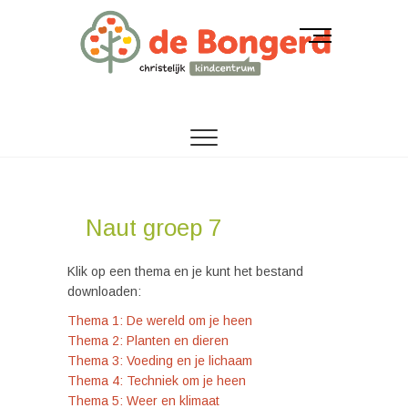
M
e
n
u
CORDEO SCHOLENGROEP
Christelijk
B
u
kindcentrum de
t
t
Bongerd
o
n
Naut groep 7
Klik op een thema en je kunt het bestand
downloaden:
Thema 1: De wereld om je heen
Thema 2: Planten en dieren
Thema 3: Voeding en je lichaam
Thema 4: Techniek om je heen
Thema 5: Weer en klimaat