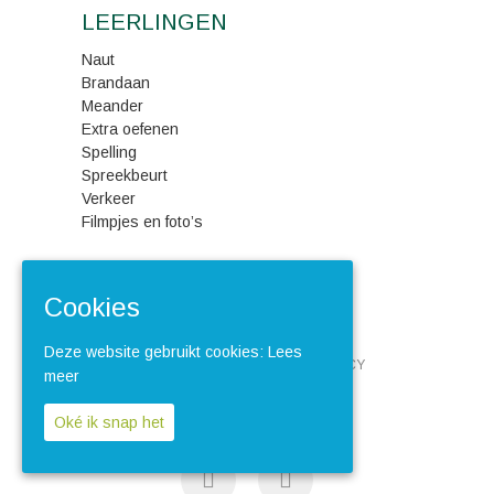
LEERLINGEN
Naut
Brandaan
Meander
Extra oefenen
Spelling
Spreekbeurt
Verkeer
Filmpjes en foto’s
Cookies
Deze website gebruikt cookies:
Lees
HOME
COOKIES
PRIVACY
meer
DISCLAIMER
Oké ik snap het
F
I